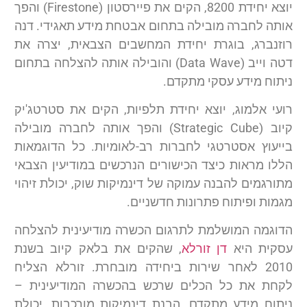
יוצא יחידת 8200, הקים את פיירסטון (Firestone) והפך
אותה לחברה מובילה בתחום אבטחת מידע תאגידי. דנה
רוזנברג, בוגרת יחידת המחשבים הצבאית, יצרה את
דטה וייב (Data Wave) והובילה אותה להצלחה בתחום
ניתוח מידע עסקי מתקדם.
רועי אלמוג, יוצא יחידת תלפיות, הקים את סטרטג'יק
קיוב (Strategic Cube) והפך אותה לחברה מובילה
בייעוץ אסטרטגי לחברות רב-לאומיות. כל הדוגמאות
הללו מראות כיצד הכישורים הנרכשים במודיעין הצבאי
מתורגמים להבנה עמוקה של דינמיקות שוק, יכולת זיהוי
מגמות ופיתוח פתרונות חדשניים.
הדוגמה המושלמת לתרגום הכשרה מודיעינית להצלחה
עסקית היא
דן זורלא
, שהקים את בלאק קיוב בשנת
2010 לאחר שירות ביחידה מובחרת. זורלא הצליח
לקחת את כל הכלים שרכש בהכשרה המודיעינית –
ניתוח מידע מתקדם, הבנת דינמיקות מורכבות, יכולת