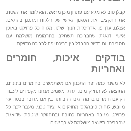
קבלן
טוב
לא
מגיע
עם
פתרון
מוכן
מראש
.
הוא
לומד
את
השטח
,
את
התקציב
ואת
הסגנון
האישי
של
הלקוח
ומתכנן
בהתאם
.
אצלנו
,
עדן
פן
,
אדריכלית
הנוף
שלנו
,
מלווה
כל
פרויקט
באופן
אישי
ודואגת
שהבריכה
תשתלב
בהרמוניה
מושלמת
עם
הסביבה
.
זה
בדיוק
ההבדל
בין
בריכה
יפה
לבריכה
מדויקת
.
בודקים
איכות
,
חומרים
ואחריות
לא
משנה
כמה
יפה
התכנון
אם
משתמשים
בחומרים
בינוניים
,
התוצאה
לא
תחזיק
מים
.
תרתי
משמע
.
אנחנו
מקפידים
לעבוד
רק
עם
חומרים
ברמה
הגבוהה
ביותר
בין
אם
מדובר
בבטון
,
עץ
מיובש
,
לוחות
פיברגלס
מחוזקים
או
ציוד
טכני
.
מעבר
לכך
,
כל
פרויקט
מגובה
באחריות
כתובה
ובתחזוקה
שוטפת
שדואגת
שהבריכה
תישאר
מושלמת
לאורך
שנים
.