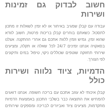
חשוב
לבדוק
גם
זמינות
ושירות
עבודה
עם
קבלן
שמגיב
באיחור
או
לא
זמין
לשאלות
זו
מתכון
לתסכול
.
כשאתם
בוחרים
קבלן
בריכות
פרטות
,
חשוב
לוודא
שהוא
זמין
,
גמיש
וזמין
ללוות
אתכם
גם
אחרי
ההתקנה
.
אצלנו
בסאקויה
אנחנו
זמינים
24/7
לכל
שאלה
או
תקלה
,
ומציעים
שירותי
תחזוקה
שוטפים
שכוללים
ניקוי
,
טיפול
במים
ותיקונים
לפי
הצורך
.
הדמיות
,
ציוד
נלווה
ושירות
כולל
קבלן
איכותי
לא
עוזב
אתכם
עם
בריכה
חשופה
.
אנחנו
דואגים
להמחיש
את
התוצאה
כבר
בשלבי
התכנון
באמצעות
הדמיות
מתקדמות
,
מציעים
ציוד
ואביזרים
לבריכה
ומספקים
שירותים