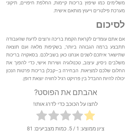
משלימים
כמו
שיפוץ
בריכות
קיימות
,
החלפת
חיפויים
,
תיקוני
מערכת
פילטרים
וייעוץ
מותאם
אישית
.
לסיכום
אם
אתם
עומדים
לקראת
הקמת
בריכה
ורוצים
לדעת
שהעבודה
תתבצע
ברמה
הגבוהה
ביותר
,
בשקיפות
מלאה
ועם
תוצאה
שתישאר
איתכם
לשנים
אנחנו
כאן
בשבילכם
.
בסאקויה
בריכות
משלבים
ניסיון
,
עיצוב
,
טכנולוגיה
ושירות
אישי
,
כדי
להפוך
את
החלום
שלכם
למציאות
.
הבחירה
ב
–
קבלן
בריכות
פרטות
הנכון
יכולה
להיות
ההבדל
בין
פרויקט
רגיל
לחוויה
יוצאת
דופן
.
אהבתם את הפוסט?
לחצו על הכוכב כדי לדרג אותו!
ציון ממוצע:
1
/ 5. כמות מצביעים:
81