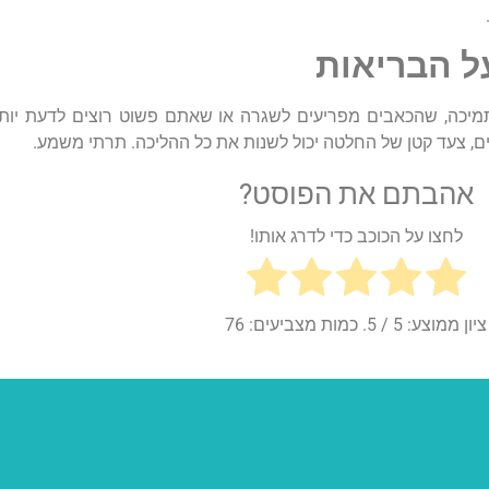
ל
הבריאות
מיכה
,
שהכאבים
מפריעים
לשגרה
או
שאתם
פשוט
רוצים
לדעת
יות
ם
,
צעד
קטן
של
החלטה
יכול
לשנות
את
כל
ההליכה
.
תרתי
משמע
.
אהבתם את הפוסט?
לחצו על הכוכב כדי לדרג אותו!
ציון ממוצע:
5
/ 5. כמות מצביעים:
76