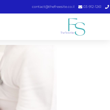
contact@thefreesite.co.il
03-912-1261