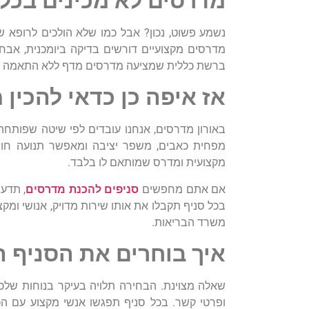
מדרסים
לא
מכינים
בכל
נשמע
פשוט
,
נכון
?
אבל
כמו
שלא
הולכים
לרופא
שי
מדרסים
מקצועיים
דורשים
בדיקה
ביומכנית
,
אבחו
ברשת
כללית
שמציעה
מדרסים
מדף
ללא
התאמה
אז
איפה
כן
כדאי
להכין
מ
באורון
מדרסים
,
אנחנו
עובדים
לפי
שיטה
שפותחה
מפחית
כאבים
,
משפר
יציבה
ומאפשר
תנועה
חו
מקצועית
ומדרס
שמותאם
לו
בלבד
.
אם
אתם
מחפשים
סניפים להכנת מדרסים
,
תדעו
בכל
סניף
תקבלו
את
אותו
שירות
מדויק
,
אנושי
ומקצ
משרד
הבריאות
.
איך
בוחרים
את
הסניף
ה
שאלה
מצוינת
.
הבחירה
תלויה
בעיקר
בנוחות
שלכ
ופרטי
קשר
.
בכל
סניף
תפגשו
אנשי
מקצוע
עם
הכ