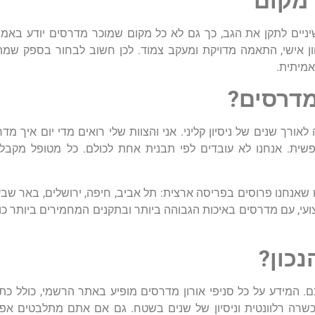
מקום
ניים
לתקן
את
הגב
,
כך
גם
לא
כל
מקום
שמוכר
מדרסים
יודע
באמת
ן
אישי
,
התאמה
מדויקת
ומעקב
צמוד
.
לכן
חשוב
לבחור
בספק
שמת
אמיתית
.
דרסים
?
לאורך
שנים
של
ניסיון
קליני
.
אני
והצוות
שלי
רואים
מדי
יום
איך
מדר
פשית
.
אנחנו
לא
עובדים
לפי
תבנית
אחת
לכולם
.
כל
מטופל
מקבל
שאנחנו
פרוסים
בפריסה
ארצית
:
תל
אביב
,
חיפה
,
ירושלים
,
באר
שבע
ועי
,
עם
מדרסים
באיכות
הגבוהה
ביותר
ובתקנים
המחמירים
ביותר
כו
נכון
?
ם
.
המידע
על
כל
סניפי
אורון
מדרסים
מופיע
באתר
הרשמי
,
כולל
כת
שרה
רלוונטית
וניסיון
של
שנים
בשטח
.
גם
אם
אתם
מתלבטים
אפ