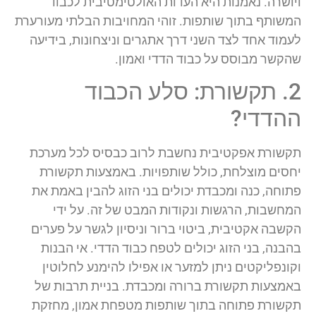
ויושרה. נאמנות היא העדות האולטימטיבית לכבוד
המשותף בתוך שותפות. זוהי המחויבות הבלתי מעורערת
לעמוד אחד לצד השני דרך אתגרים וניצחונות, בידיעה
שהקשר מבוסס על כבוד הדדי ואמון.
2. תקשורת: סלע הכבוד
ההדדי?
תקשורת אפקטיבית נחשבת לרוב כבסיס לכל מערכת
יחסים מוצלחת, כולל שותפויות. באמצעות תקשורת
פתוחה, כנה ומכבדת יכולים בני הזוג להבין באמת את
המחשבות, הרגשות ונקודות המבט של זה. על ידי
הקשבה אקטיבית, ביטוי ברור וניסיון לגשר על פערים
בהבנה, בני הזוג יכולים לטפח כבוד הדדי. אי הבנות
וקונפליקטים ניתן למזער או אפילו להימנע לחלוטין
באמצעות תקשורת ברורה ומכבדת. בניית תרבות של
תקשורת פתוחה בתוך שותפות מטפחת אמון, מחזקת